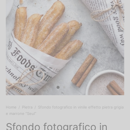
Home
/
Pietra
/
Sfondo fotografico in vinile effetto pietra grigia
e marrone “Seul”
Sfondo fotografico in