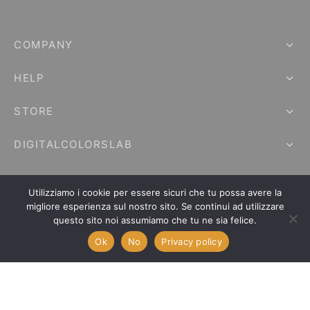
COMPANY
HELP
STORE
DIGITALCOLORSLAB
Utilizziamo i cookie per essere sicuri che tu possa avere la
migliore esperienza sul nostro sito. Se continui ad utilizzare
questo sito noi assumiamo che tu ne sia felice.
Digitalcolorslab di Emanuele Saracino – Via della campagna, 2/2
Ok
No
Privacy policy
40127 Bologna, Italy - P.Iva / C.F. : 03990590758 Email:
info@digitalcolorslab.com
- Telefono:
+39 327 7619708
English
(
Inglese
)
Italiano