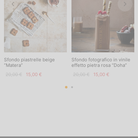
Sfondo piastrelle beige
Sfondo fotografico in vinile
“Matera”
effetto pietra rosa “Doha”
Il prezzo
Il
Il prezzo
Il
20,00
€
15,00
€
20,00
€
15,00
€
originale
prezzo
originale
prezzo
era:
attuale
era:
attuale
20,00 €.
è:
20,00 €.
è:
15,00 €.
15,00 €.