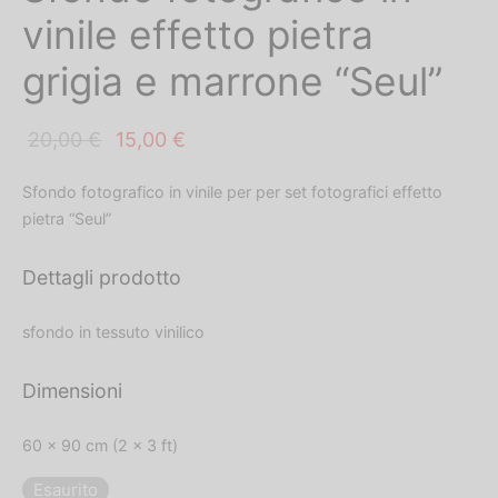
vinile effetto pietra
grigia e marrone “Seul”
Il
Il
20,00
€
15,00
€
prezzo
prezzo
Sfondo fotografico in vinile per per set fotografici effetto
originale
attuale
pietra “Seul”
era:
è:
20,00 €.
15,00 €.
Dettagli prodotto
sfondo in tessuto vinilico
Dimensioni
60 x 90 cm (2 x 3 ft)
Esaurito